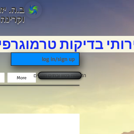
ב.ה. יז
וקרינה
ותי בדיקות טרמוגרפי
log in/sign up
הדפסת בטון ובתים חכמים
More