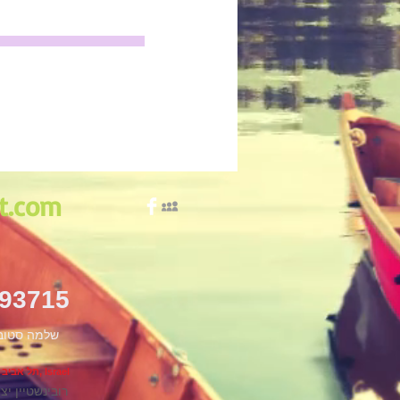
t.com
793715
שלמה סטובצקי
תל אביב יפו, Israel
רובינשטיין יצחק 15 תל אב