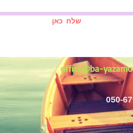
שלח כאן
office@ba-yazamo
050-6
יב יפו